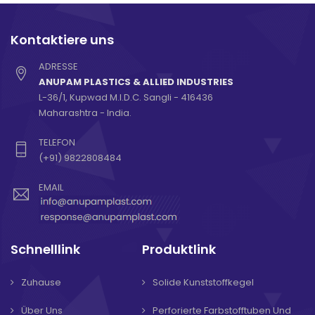
Kontaktiere uns
ADRESSE
ANUPAM PLASTICS & ALLIED INDUSTRIES
L-36/1, Kupwad M.I.D.C. Sangli - 416436
Maharashtra - India.
TELEFON
(+91) 9822808484
EMAIL
Schnelllink
Produktlink
Zuhause
Solide Kunststoffkegel
Über Uns
Perforierte Farbstofftuben Und